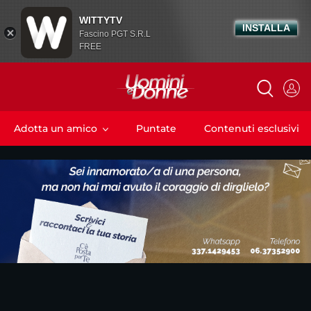
WITTYTV
INSTALLA
Fascino PGT S.R.L
FREE
Adotta un amico
Puntate
Contenuti esclusivi