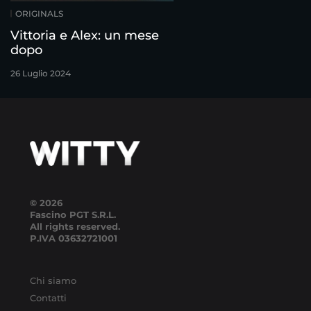
ORIGINALS
Vittoria e Alex: un mese
dopo
26 Luglio 2024
© 2026
Fascino PGT S.R.L.
All rights reserved.
P.IVA
03632721001
Chi siamo
Contatti