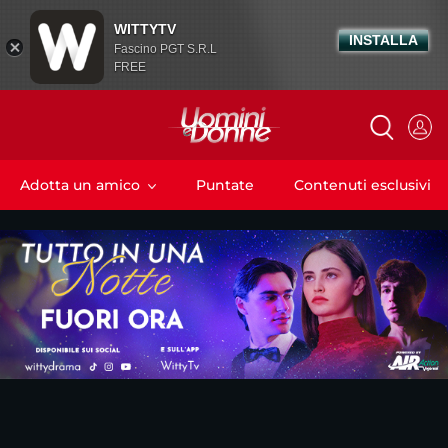
WITTYTV
INSTALLA
Fascino PGT S.R.L
FREE
Adotta un amico
Puntate
Contenuti esclusivi