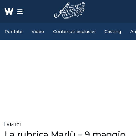
Puntate
Video
Contenuti esclusivi
Casting
Am
AMICI
La rubrica Marlù – 9 maggio