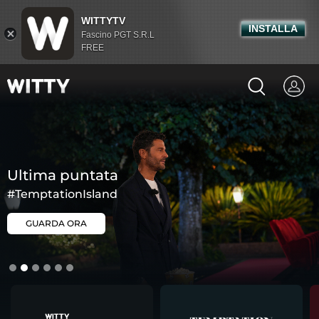
WITTYTV
INSTALLA
Fascino PGT S.R.L
FREE
U
l
t
i
m
a
p
u
n
t
a
t
a
#TemptationIsland
GUARDA ORA