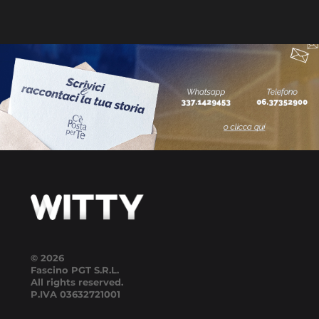
© 2026
Fascino PGT S.R.L.
All rights reserved.
P.IVA
03632721001