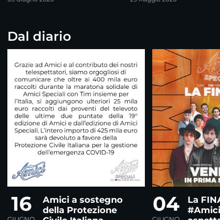
Dal diario
16
04
Amici a sostegno
La FIN
della Protezione
#AmiciS
GIUGNO
GIUGNO