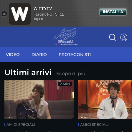
WITTYTV
INSTALLA
Fascino PGT S.R.L
FREE
VIDEO
DIARIO
PROTAGONISTI
Ultimi arrivi
Scopri di più
2 MIN
AMICI SPECIALI
AMICI SPECIALI