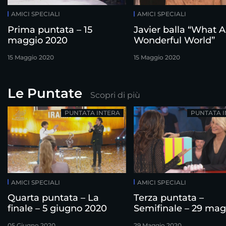
AMICI SPECIALI
AMICI SPECIALI
Prima puntata – 15
Javier balla “What A
maggio 2020
Wonderful World”
15 Maggio 2020
15 Maggio 2020
Le Puntate
Scopri di più
PUNTATA INTERA
PUNTATA 
AMICI SPECIALI
AMICI SPECIALI
Quarta puntata – La
Terza puntata –
finale – 5 giugno 2020
Semifinale – 29 mag
2020
05 Giugno 2020
29 Maggio 2020