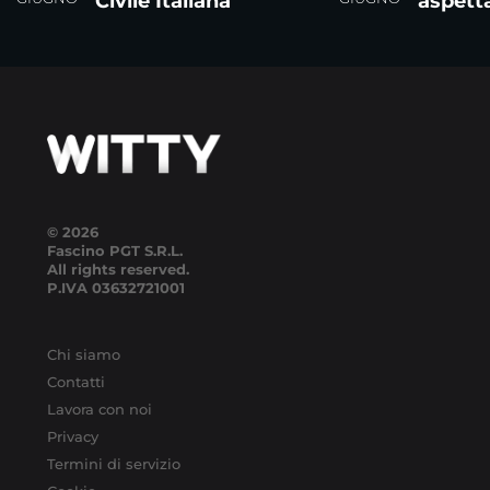
Civile Italiana
aspett
© 2026
Fascino PGT S.R.L.
All rights reserved.
P.IVA
03632721001
Chi siamo
Contatti
Lavora con noi
Privacy
Termini di servizio