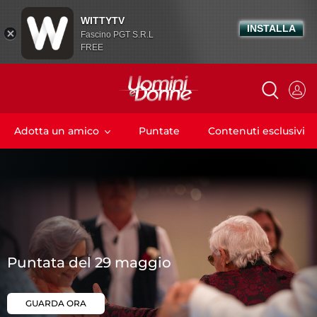
WITTYTV
INSTALLA
Fascino PGT S.R.L
FREE
Adotta un amico
Puntate
Contenuti esclusivi
P
u
n
t
a
t
a
d
e
l
2
9
m
a
g
g
i
o
CLICCA QUI
GUARDA ORA