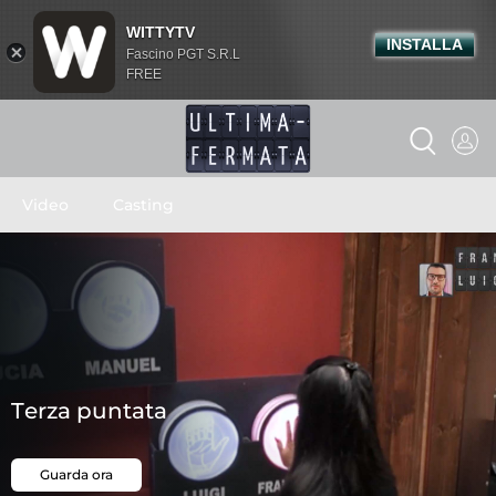
WITTYTV
INSTALLA
Fascino PGT S.R.L
FREE
Video
Casting
T
e
r
z
a
p
u
n
t
a
t
a
Guarda ora