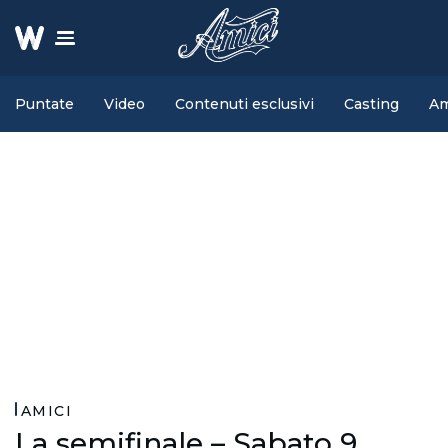
Puntate
Video
Contenuti esclusivi
Casting
Am
AMICI
La semifinale – Sabato 9