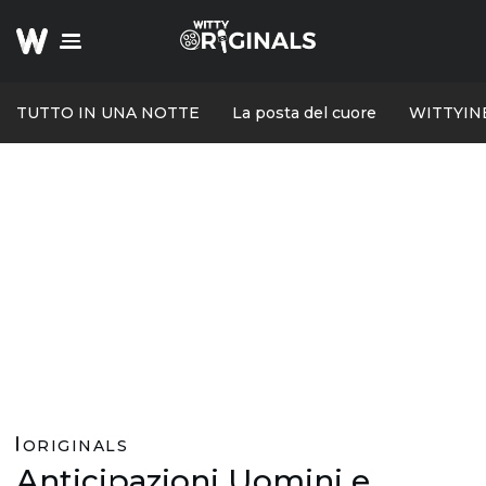
TUTTO IN UNA NOTTE
La posta del cuore
WITTYIN
ORIGINALS
Anticipazioni Uomini e