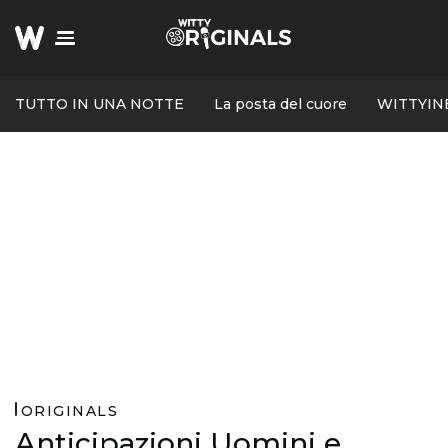
TUTTO IN UNA NOTTE
La posta del cuore
WITTYIN
ORIGINALS
Anticipazioni Uomini e