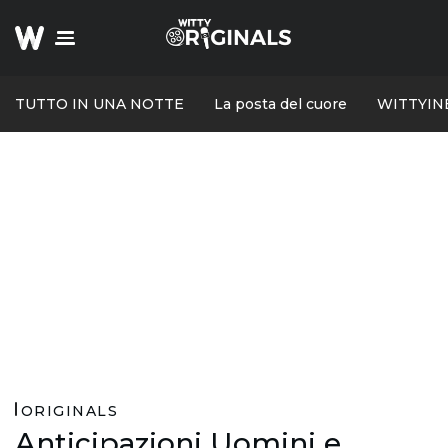
TUTTO IN UNA NOTTE
La posta del cuore
WITTYIN
ORIGINALS
Anticipazioni Uomini e