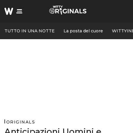
TUTTO IN UNA NOTTE
La posta del cuore
WITTYIN
ORIGINALS
Anticipazioni Uomini e