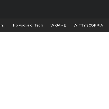
con…
Ho voglia di Tech
W GAME
WITTY’SCOPPIA