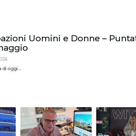
S
pazioni Uomini e Donne – Punta
 maggio
026
 di oggi…