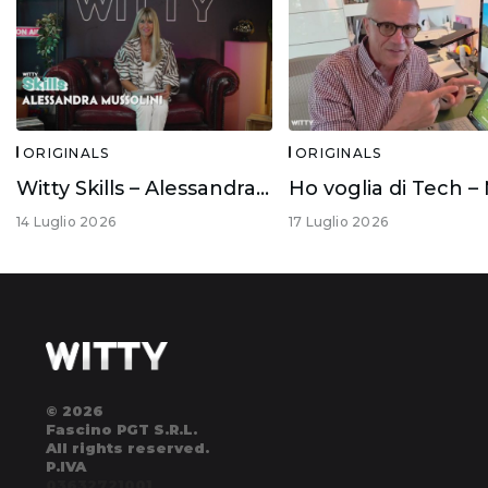
ORIGINALS
ORIGINALS
Witty Skills – Alessandra Mussolini
14 Luglio 2026
17 Luglio 2026
© 2026
Fascino PGT S.R.L.
All rights reserved.
P.IVA
03632721001