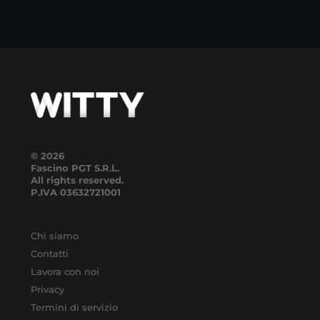
© 2026
Fascino PGT S.R.L.
All rights reserved.
P.IVA
03632721001
Chi siamo
Contatti
Lavora con noi
Privacy
Termini di servizio