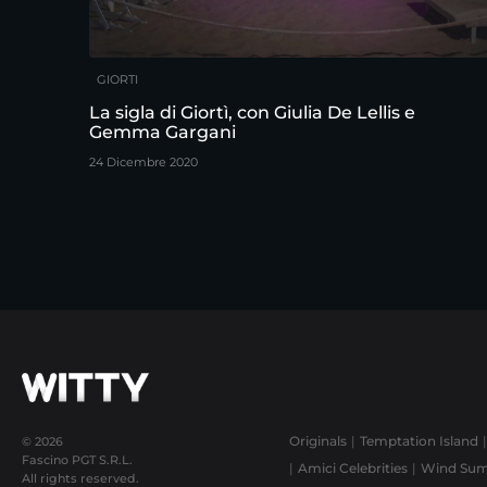
GIORTI
La sigla di Giortì, con Giulia De Lellis e
Gemma Gargani
24 Dicembre 2020
Originals
Temptation Island
© 2026
Fascino PGT S.R.L.
Amici Celebrities
Wind Sum
All rights reserved.