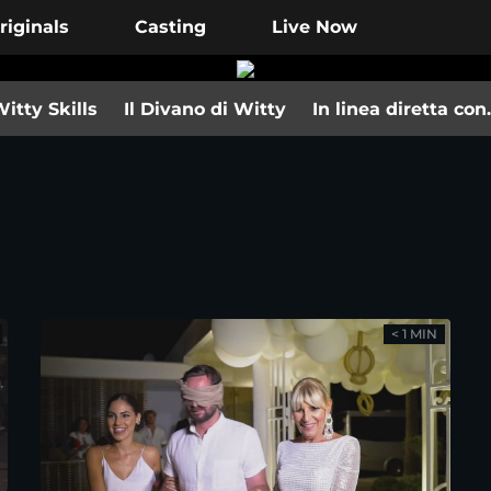
riginals
Casting
Live Now
itty Skills
Il Divano di Witty
In linea diretta co
< 1 MIN