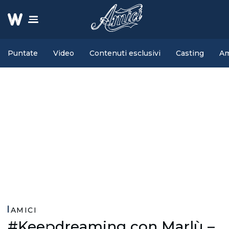
Puntate
Video
Contenuti esclusivi
Casting
Am
AMICI
#Keepdreaming con Marlù –