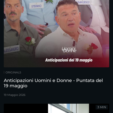
ORIGINALS
Anticipazioni Uomini e Donne - Puntata del
19 maggio
19 Maggio 2026
3 MIN