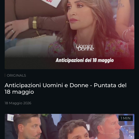
ORIGINALS
Anticipazioni Uomini e Donne - Puntata del
18 maggio
18 Maggio 2026
1 MIN