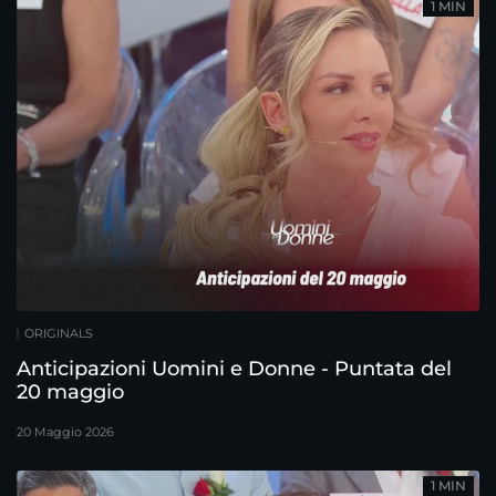
1 MIN
ORIGINALS
Anticipazioni Uomini e Donne - Puntata del
20 maggio
20 Maggio 2026
1 MIN