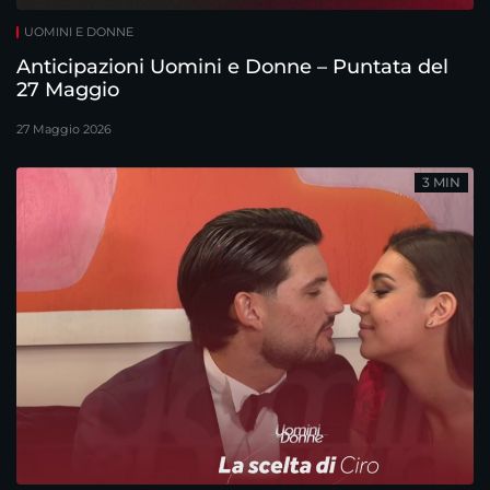
UOMINI E DONNE
Anticipazioni Uomini e Donne – Puntata del
27 Maggio
27 Maggio 2026
3 MIN