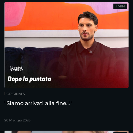
1 MIN
ORIGINALS
"Siamo arrivati alla fine…"
20 Maggio 2026