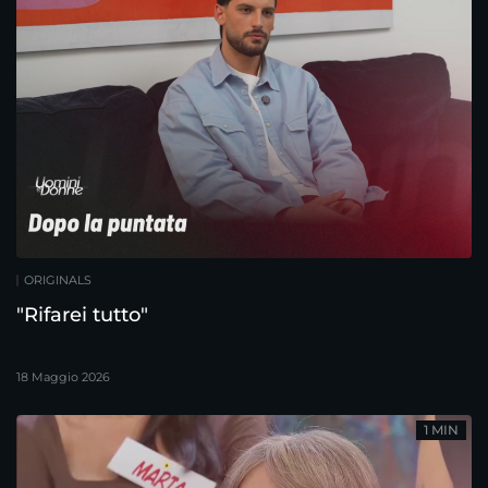
ORIGINALS
"Rifarei tutto"
18 Maggio 2026
1 MIN