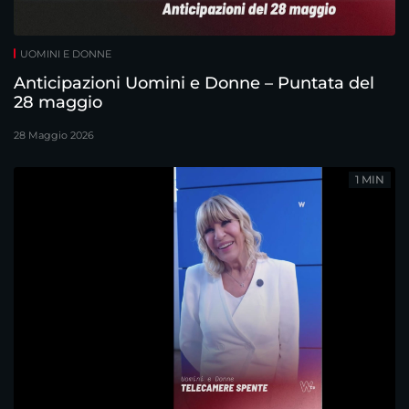
UOMINI E DONNE
Anticipazioni Uomini e Donne – Puntata del
28 maggio
28 Maggio 2026
1 MIN