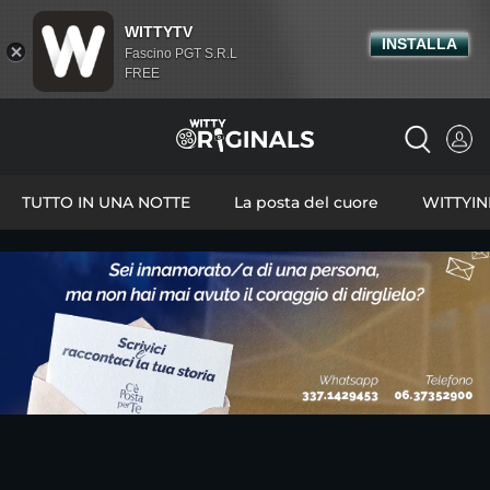
WITTYTV
INSTALLA
Fascino PGT S.R.L
FREE
TUTTO IN UNA NOTTE
La posta del cuore
WITTYI