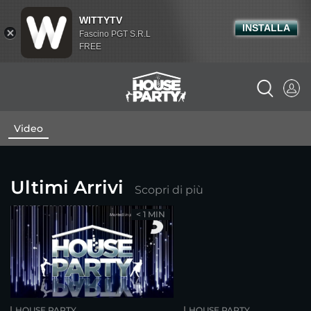
WITTYTV
INSTALLA
Fascino PGT S.R.L
FREE
Video
Ultimi Arrivi
Scopri di più
< 1 MIN
HOUSE PARTY
HOUSE PARTY