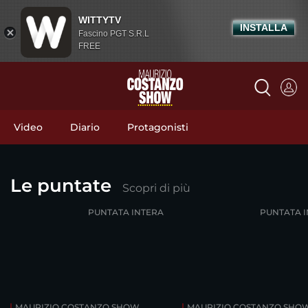
WITTYTV
INSTALLA
Fascino PGT S.R.L
FREE
Video
Diario
Protagonisti
Le puntate
Scopri di più
PUNTATA INTERA
PUNTATA 
MAURIZIO COSTANZO SHOW
MAURIZIO COSTANZO SHO