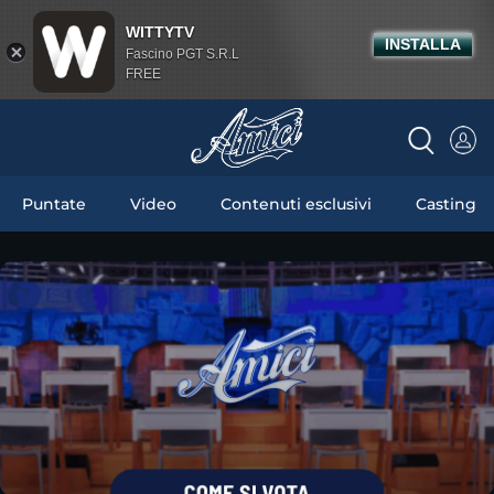
WITTYTV
INSTALLA
Fascino PGT S.R.L
FREE
Puntate
Video
Contenuti esclusivi
Casting