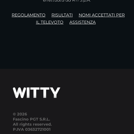
effettuata da RTI S.p.A.
REGOLAMENTO
RISULTATI
NOMI ACCETTATI PER
IL TELEVOTO
ASSISTENZA
© 2026
Fascino PGT S.R.L.
All rights reserved.
P.IVA
03632721001