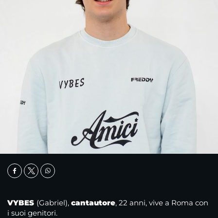
VYBES
(Gabriel),
cantautore
, 22 anni, vive a Roma con
i suoi genitori.