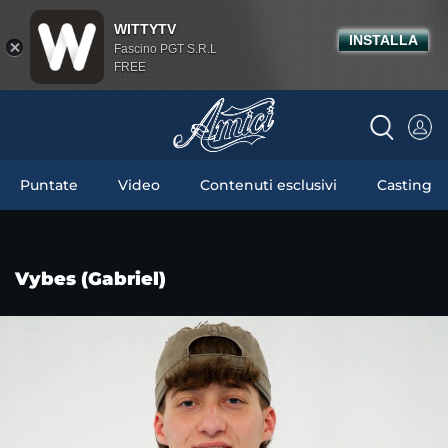
WITTYTV
INSTALLA
Fascino PGT S.R.L
FREE
Puntate
Video
Contenuti esclusivi
Casting
Vybes (Gabriel)