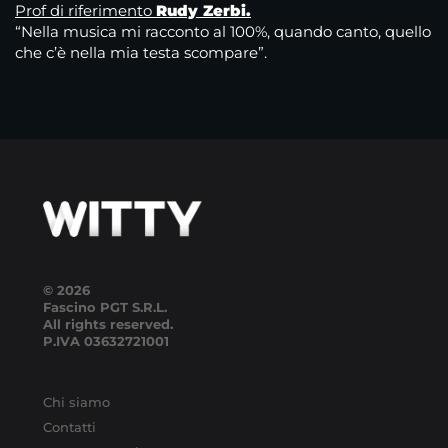
Prof di riferimento
Rudy Zerbi.
“Nella musica mi racconto al 100%, quando canto, quello
che c’è nella mia testa scompare”.
© 2026
Fascino PGT S.R.L.
All rights reserved.
P.IVA
03632721001
Chi siamo
Contatti