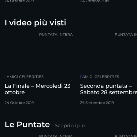
24 Ottobre 2019
24 Ottobre 2019
I video più visti
PUNTATA INTERA
PUNTATA I
AMICI CELEBRITIES
AMICI CELEBRITIES
La Finale – Mercoledì 23
Seconda puntata –
ottobre
Sabato 28 settembr
24 Ottobre 2019
29 Settembre 2019
Le Puntate
Scopri di più
PUNTATA INTERA
PUNTATA I