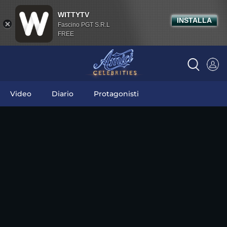
WITTYTV
INSTALLA
Fascino PGT S.R.L
FREE
Video
Diario
Protagonisti