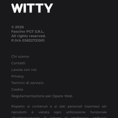
© 2026
Fascino PGT S.R.L.
All rights reserved.
P.IVA
03632721001
Chi siamo
Contatti
Lavora con noi
Privacy
Termini di servizio
Cookie
Regolamentazione per Opere Web
Rispetto ai contenuti e ai dati personali trasmessi e/o
riprodotti è vietata ogni utilizzazione funzionale
all’addestramento di sistemi di intelligenza artificiale