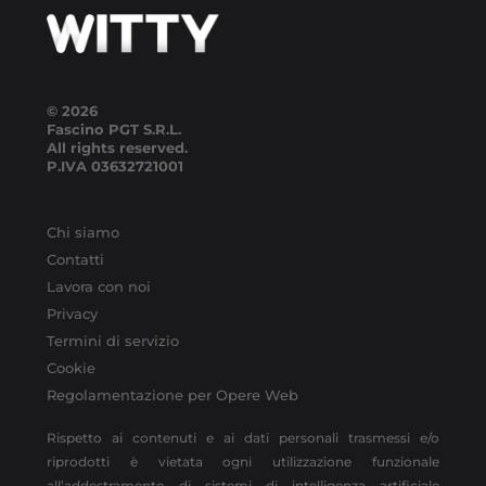
© 2026
Fascino PGT S.R.L.
All rights reserved.
P.IVA
03632721001
Chi siamo
Contatti
Lavora con noi
Privacy
Termini di servizio
Cookie
Regolamentazione per Opere Web
Rispetto ai contenuti e ai dati personali trasmessi e/o
riprodotti è vietata ogni utilizzazione funzionale
all’addestramento di sistemi di intelligenza artificiale