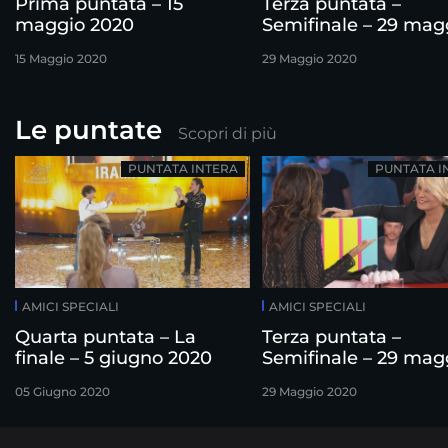
Prima puntata – 15
Terza puntata –
maggio 2020
Semifinale – 29 mag
2020
15 Maggio 2020
29 Maggio 2020
Le puntate
Scopri di più
PUNTATA INTERA
PUNTATA I
AMICI SPECIALI
AMICI SPECIALI
Quarta puntata – La
Terza puntata –
finale – 5 giugno 2020
Semifinale – 29 mag
2020
05 Giugno 2020
29 Maggio 2020