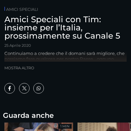
AMICI SPECIALI
Amici Speciali con Tim:
insieme per l’Italia,
prossimamente su Canale 5
25 Aprile 2020
Continuiamo a credere che il domani sarà migliore, che
possiamo fare qualcosa per nostro Paese... ognuno
come può. Noi di Amici lo facciamo con la danza e con il
MOSTRA ALTRO
canto.
Guarda anche
1 MIN