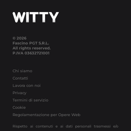
© 2026
Fascino PGT S.R.L.
All rights reserved.
P.IVA
03632721001
Chi siamo
Contatti
Lavora con noi
Privacy
Termini di servizio
Cookie
Regolamentazione per Opere Web
Rispetto ai contenuti e ai dati personali trasmessi e/o