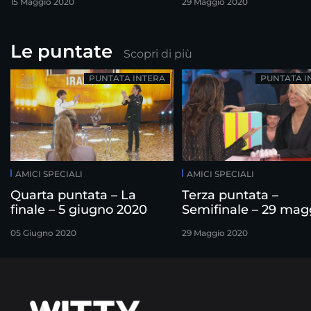
15 Maggio 2020
29 Maggio 2020
Le puntate
Scopri di più
PUNTATA INTERA
PUNTATA I
AMICI SPECIALI
AMICI SPECIALI
Quarta puntata – La
Terza puntata –
finale – 5 giugno 2020
Semifinale – 29 mag
2020
05 Giugno 2020
29 Maggio 2020