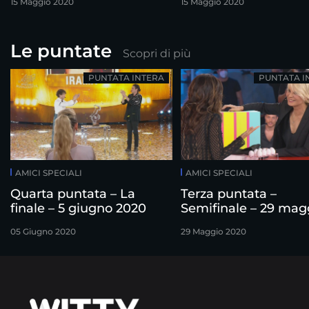
15 Maggio 2020
15 Maggio 2020
Le puntate
Scopri di più
PUNTATA INTERA
PUNTATA I
AMICI SPECIALI
AMICI SPECIALI
Quarta puntata – La
Terza puntata –
finale – 5 giugno 2020
Semifinale – 29 mag
2020
05 Giugno 2020
29 Maggio 2020