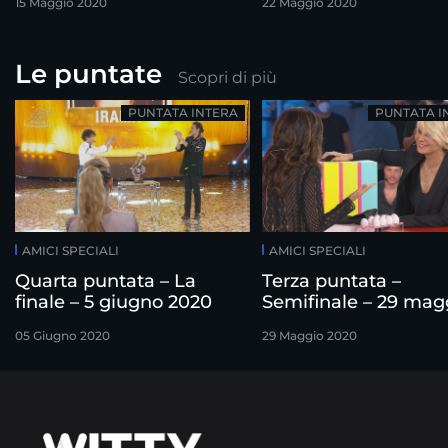
15 Maggio 2020
22 Maggio 2020
Le puntate
Scopri di più
PUNTATA INTERA
PUNTATA I
AMICI SPECIALI
AMICI SPECIALI
Quarta puntata – La
Terza puntata –
finale – 5 giugno 2020
Semifinale – 29 mag
2020
05 Giugno 2020
29 Maggio 2020