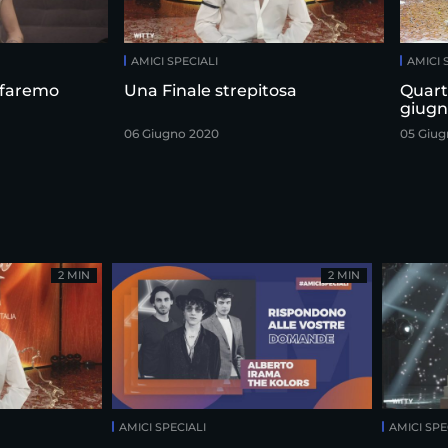
AMICI SPECIALI
AMICI 
a faremo
Una Finale strepitosa
Quarta
giugn
06 Giugno 2020
05 Giug
2 MIN
2 MIN
AMICI SPECIALI
AMICI SPE