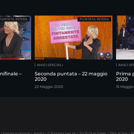
PUNTATA INTERA
PUNTATA INTERA
AMICI SPECIALI
AMICI SP
ifinale –
Seconda puntata – 22 maggio
Prima 
2020
2020
22 Maggio 2020
15 Maggio
Uomini e donne
Amici
C'è posta per te
Tú Sí Que Vales
This is me
M