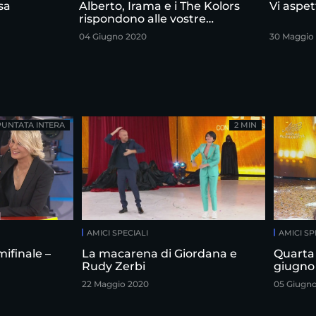
sa
Alberto, Irama e i The Kolors
Vi aspet
rispondono alle vostre
domande
04 Giugno 2020
30 Maggio
PUNTATA INTERA
2 MIN
AMICI SPECIALI
AMICI SP
ifinale –
La macarena di Giordana e
Quarta 
Rudy Zerbi
giugno
22 Maggio 2020
05 Giugn