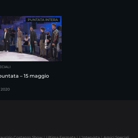
PUNTATA INTERA
ECIALI
puntata – 15 maggio
 2020
aurizio Costanzo Show
Ultima Fermata
L'Intervista
Amici Speciali