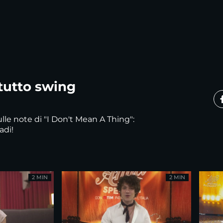
 tutto swing
lle note di "I Don't Mean A Thing":
adi!
2 MIN
2 MIN