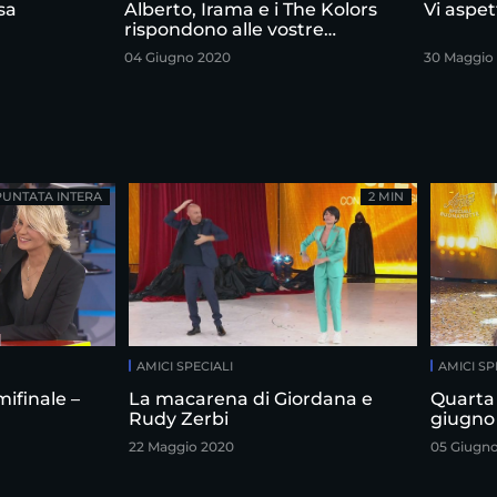
sa
Alberto, Irama e i The Kolors
Vi aspet
rispondono alle vostre
domande
04 Giugno 2020
30 Maggio
PUNTATA INTERA
2 MIN
AMICI SPECIALI
AMICI SP
ifinale –
La macarena di Giordana e
Quarta 
Rudy Zerbi
giugno
22 Maggio 2020
05 Giugn