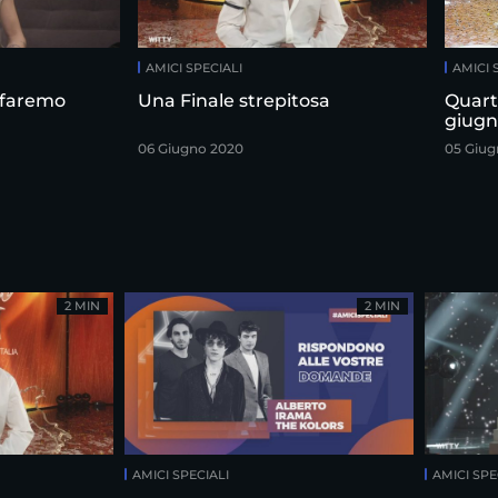
AMICI SPECIALI
AMICI 
a faremo
Una Finale strepitosa
Quarta
giugn
06 Giugno 2020
05 Giug
2 MIN
2 MIN
AMICI SPECIALI
AMICI SPE