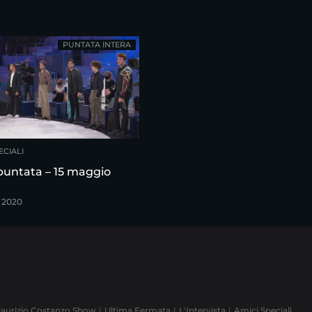
PUNTATA INTERA
ECIALI
puntata – 15 maggio
 2020
aurizio Costanzo Show
Ultima Fermata
L'Intervista
Amici Speciali