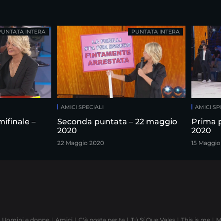
PUNTATA INTERA
PUNTATA INTERA
AMICI SPECIALI
AMICI SP
ifinale –
Seconda puntata – 22 maggio
Prima 
2020
2020
22 Maggio 2020
15 Maggio
Uomini e donne
Amici
C'è posta per te
Tú Sí Que Vales
This is me
M