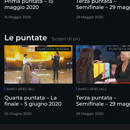
Prima puntata – 15
Terza puntata –
maggio 2020
Semifinale – 29 mag
2020
15 Maggio 2020
29 Maggio 2020
Le puntate
Scopri di più
PUNTATA INTERA
PUNTATA I
AMICI SPECIALI
AMICI SPECIALI
Quarta puntata – La
Terza puntata –
finale – 5 giugno 2020
Semifinale – 29 mag
2020
05 Giugno 2020
29 Maggio 2020