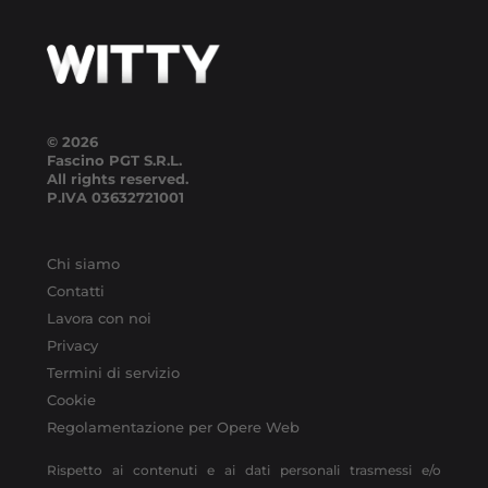
© 2026
Fascino PGT S.R.L.
All rights reserved.
P.IVA
03632721001
Chi siamo
Contatti
Lavora con noi
Privacy
Termini di servizio
Cookie
Regolamentazione per Opere Web
Rispetto ai contenuti e ai dati personali trasmessi e/o