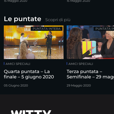
15 Maggio 2020
15 Maggio 2020
Le puntate
Scopri di più
PUNTATA INTERA
PUNTATA I
AMICI SPECIALI
AMICI SPECIALI
Quarta puntata – La
Terza puntata –
finale – 5 giugno 2020
Semifinale – 29 mag
2020
05 Giugno 2020
29 Maggio 2020