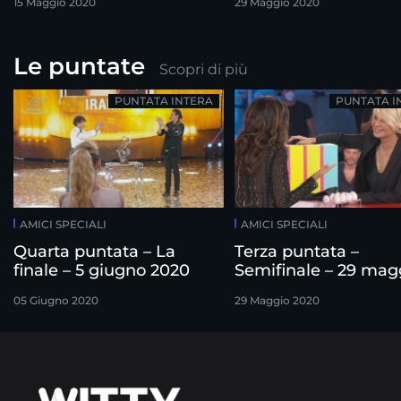
15 Maggio 2020
29 Maggio 2020
Le puntate
Scopri di più
PUNTATA INTERA
PUNTATA I
AMICI SPECIALI
AMICI SPECIALI
Quarta puntata – La
Terza puntata –
finale – 5 giugno 2020
Semifinale – 29 mag
2020
05 Giugno 2020
29 Maggio 2020