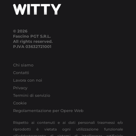
© 2026
Fascino PGT S.R.L.
All rights reserved.
P.IVA
03632721001
Chi siamo
Contatti
Lavora con noi
Privacy
Termini di servizio
Cookie
Regolamentazione per Opere Web
Rispetto ai contenuti e ai dati personali trasmessi e/o
riprodotti è vietata ogni utilizzazione funzionale
all’addestramento di sistemi di intelligenza artificiale