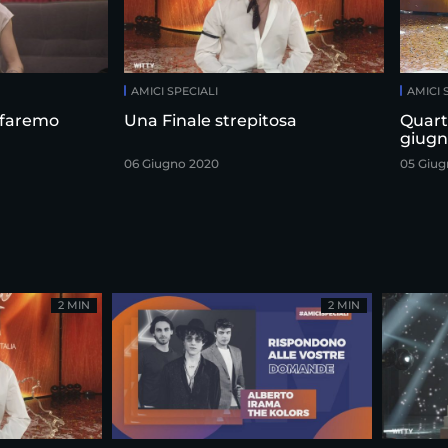
AMICI SPECIALI
AMICI 
a faremo
Una Finale strepitosa
Quarta
giugn
06 Giugno 2020
05 Giug
2 MIN
2 MIN