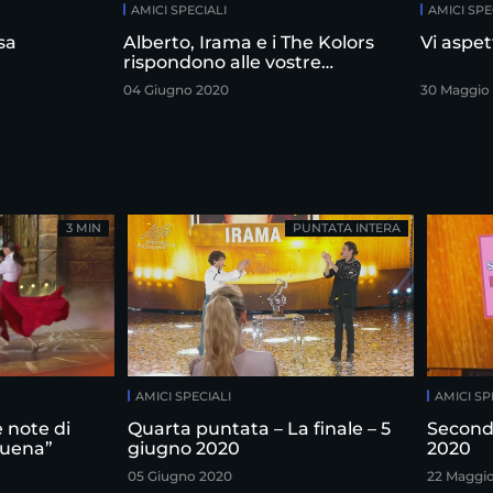
AMICI SPECIALI
AMICI SPE
sa
Alberto, Irama e i The Kolors
Vi aspet
rispondono alle vostre
domande
04 Giugno 2020
30 Maggio
3 MIN
PUNTATA INTERA
AMICI SPECIALI
AMICI SP
 note di
Quarta puntata – La finale – 5
Second
guena”
giugno 2020
2020
05 Giugno 2020
22 Maggi