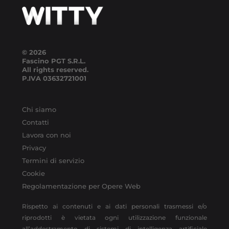
© 2026
Fascino PGT S.R.L.
All rights reserved.
P.IVA
03632721001
Chi siamo
Contatti
Lavora con noi
Privacy
Termini di servizio
Cookie
Regolamentazione per Opere Web
Rispetto ai contenuti e ai dati personali trasmessi e/o
riprodotti è vietata ogni utilizzazione funzionale
all’addestramento di sistemi di intelligenza artificiale