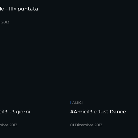
ale – III^ puntata
e 2013
AMICI
13: -3 giorni
#Amici13 e Just Dance
mbre 2013
01 Dicembre 2013