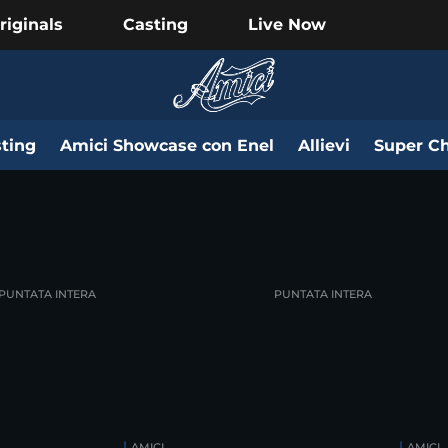
riginals
Casting
Live Now
ting
Amici Showcase con Enel
Allievi
Super Ch
PUNTATA INTERA
PUNTATA INTERA
AMICI
AMICI