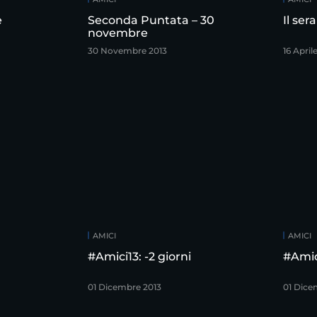
e
Seconda Puntata – 30
Il ser
novembre
30 Novembre 2013
16 April
AMICI
AMICI
#Amici13: -2 giorni
#Amici
01 Dicembre 2013
01 Dice