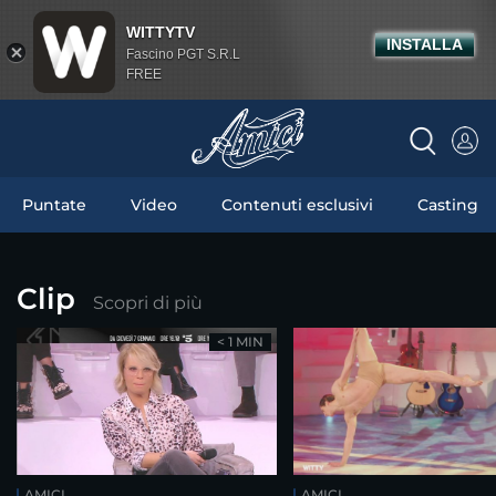
WITTYTV
INSTALLA
Fascino PGT S.R.L
FREE
Puntate
Video
Contenuti esclusivi
Casting
Clip
Scopri di più
< 1 MIN
AMICI
AMICI