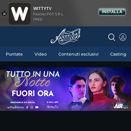
WITTYTV
INSTALLA
Fascino PGT S.R.L
FREE
Puntate
Video
Contenuti esclusivi
Casting