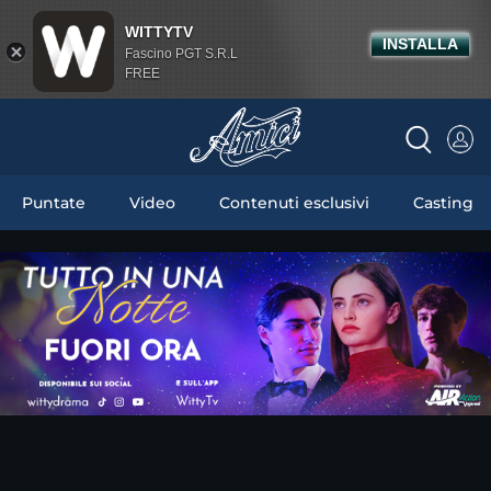
WITTYTV
INSTALLA
Fascino PGT S.R.L
FREE
Puntate
Video
Contenuti esclusivi
Casting