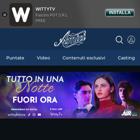
WITTYTV
INSTALLA
Fascino PGT S.R.L
FREE
Puntate
Video
Contenuti esclusivi
Casting