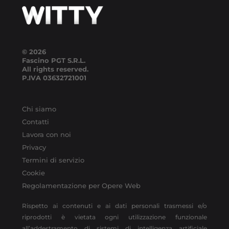
© 2026
Fascino PGT S.R.L.
All rights reserved.
P.IVA
03632721001
Chi siamo
Contatti
Lavora con noi
Privacy
Termini di servizio
Cookie
Regolamentazione per Opere Web
Rispetto ai contenuti e ai dati personali trasmessi e/o
riprodotti è vietata ogni utilizzazione funzionale
all’addestramento di sistemi di intelligenza artificiale