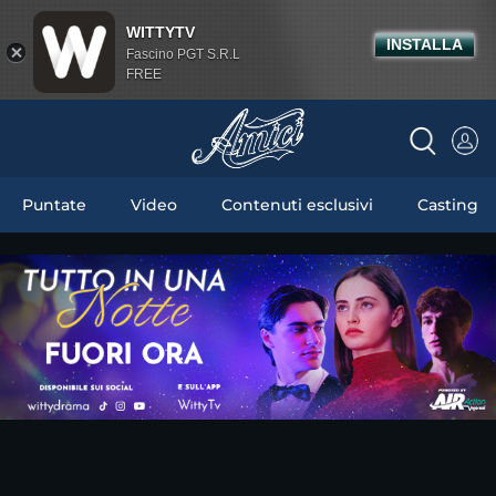
WITTYTV
INSTALLA
Fascino PGT S.R.L
FREE
Puntate
Video
Contenuti esclusivi
Casting