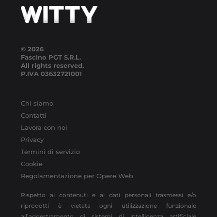
© 2026
Fascino PGT S.R.L.
All rights reserved.
P.IVA
03632721001
Chi siamo
Contatti
Lavora con noi
Privacy
Termini di servizio
Cookie
Regolamentazione per Opere Web
Rispetto ai contenuti e ai dati personali trasmessi e/o
riprodotti è vietata ogni utilizzazione funzionale
all’addestramento di sistemi di intelligenza artificiale