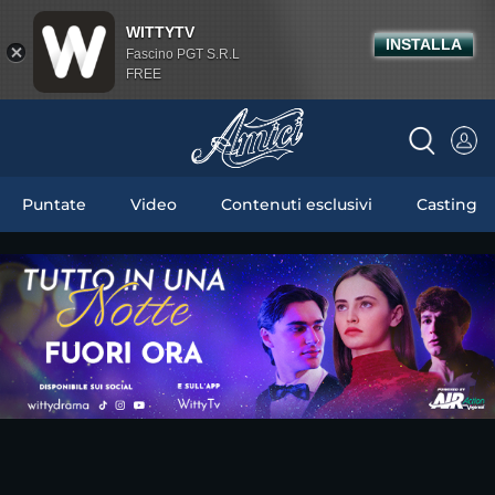
WITTYTV
INSTALLA
Fascino PGT S.R.L
FREE
Puntate
Video
Contenuti esclusivi
Casting