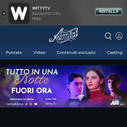
WITTYTV
INSTALLA
Fascino PGT S.R.L
FREE
Puntate
Video
Contenuti esclusivi
Casting