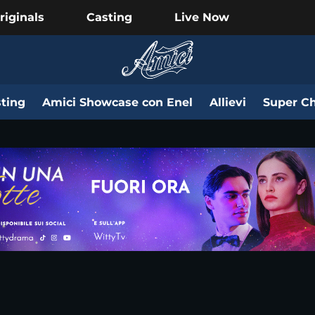
riginals
Casting
Live Now
ting
Amici Showcase con Enel
Allievi
Super Ch