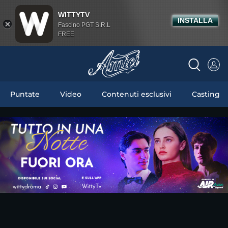
WITTYTV
INSTALLA
Fascino PGT S.R.L
FREE
Puntate
Video
Contenuti esclusivi
Casting