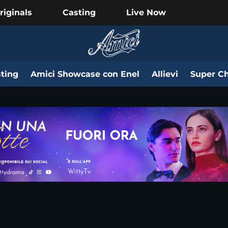
riginals
Casting
Live Now
ting
Amici Showcase con Enel
Allievi
Super Ch