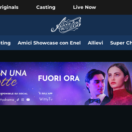
riginals
Casting
Live Now
ting
Amici Showcase con Enel
Allievi
Super Ch