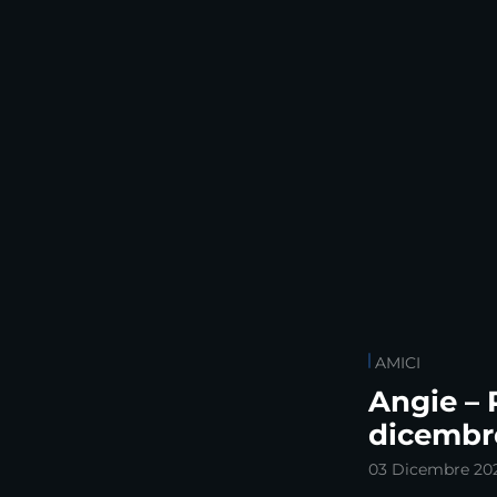
AMICI
Angie – 
dicembr
03 Dicembre 20